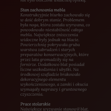
nie było otoczone właściwą opieką.
Stan zachowania mebla
Konstrukcyjnie biurko zachowało się
w dość dobrym stanie. Problemem
była noga, która została wyrwana, co
powodowało niestabilność całego
mebla. Największe zniszczenia
widoczne były jednak na blacie.
Powierzchnię pokrywała gruba
warstwa zabrudzeń i starych
preparatów konserwacyjnych, które
przez lata gromadziły się na
fornirze. Dodatkowo blat posiadał
liczne uszkodzenia i ubytki. Na
środkowej szufladzie brakowało
dekoracyjnego elementu
wykończeniowego, a zamki i okucia
wymagały naprawy i gruntownego
czyszczenia.
Prace stolarskie
Największe wyzwanie stanowił blat.