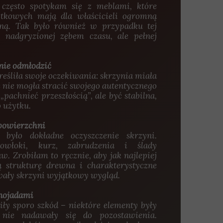
często spotykam się z meblami, które
tkowych mają dla właścicieli ogromną
lną. Tak było również w przypadku tej
 nadgryzionej zębem czasu, ale pełnej
nie odmłodzić
reśliła swoje oczekiwania: skrzynia miała
e nie mogła stracić swojego autentycznego
„pachnieć przeszłością”, ale być stabilna,
o użytku.
 powierzchni
było dokładne oczyszczenie skrzyni.
owłoki, kurz, zabrudzenia i ślady
w. Zrobiłam to ręcznie, aby jak najlepiej
 strukturę drewna i charakterystyczne
wały skrzyni wyjątkowy wygląd.
wnojadami
ły sporo szkód – niektóre elementy były
 nie nadawały się do pozostawienia.