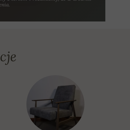
enia.
cje