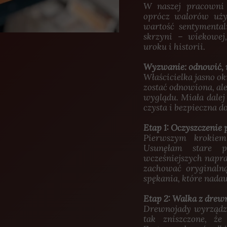
W naszej pracowni 
oprócz walorów uży
wartość sentymenta
skrzyni – wiekowej,
uroku i historii.
Wyzwanie: odnowić, 
Właścicielka jasno ok
zostać odnowiona, al
wyglądu. Miała dalej 
czysta i bezpieczna d
Etap 1: Oczyszczenie
Pierwszym krokiem 
Usunęłam stare p
wcześniejszych napra
zachować oryginalną
spękania, które nada
Etap 2: Walka z dre
Drewnojady wyrządzi
tak zniszczone, że